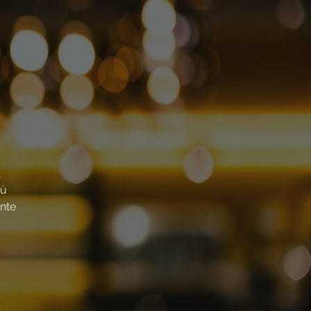
,
iù
ente