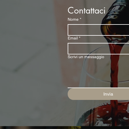
Contattaci
Nome
*
Email
*
Scrivi un messaggio
Invia