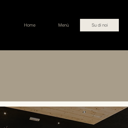
Home
Menù
Su di noi