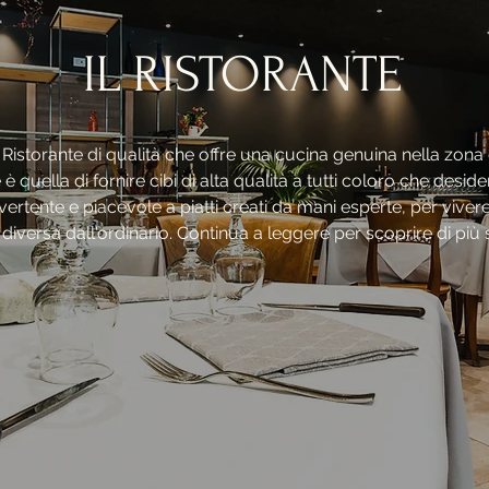
IL RISTORANTE
Ristorante di qualità che offre una cucina genuina nella zona 
è quella di fornire cibi di alta qualità a tutti coloro che desi
ertente e piacevole a piatti creati da mani esperte, per viver
 diversa dall'ordinario. Continua a leggere per scoprire di più s