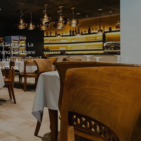
di Sirmione. La
derano coniugare
e un'esperienza
u di noi.