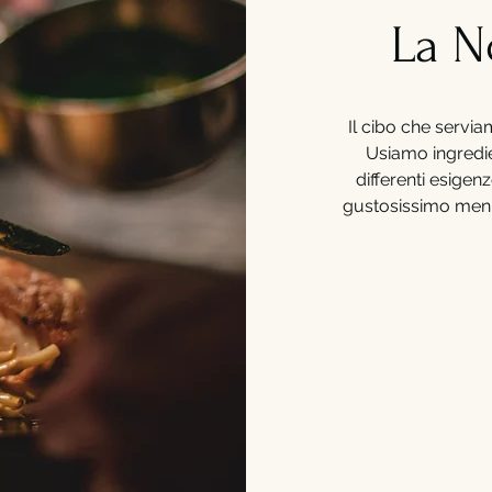
La N
Il cibo che servi
Usiamo ingredie
differenti esigen
gustosissimo menù