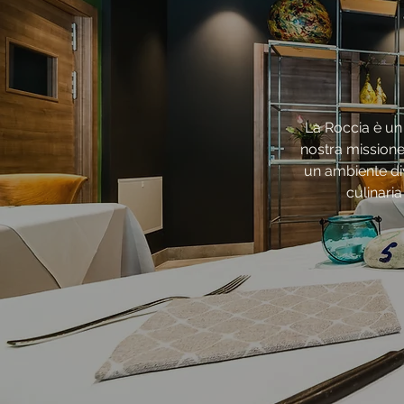
La Roccia è un 
nostra missione 
un ambiente div
culinaria